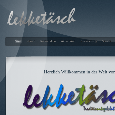
Start
Verein
Personalien
Aktivitäten
Ausstattung
Service
lekketäsch
Herzlich Willkommen in der Welt vo